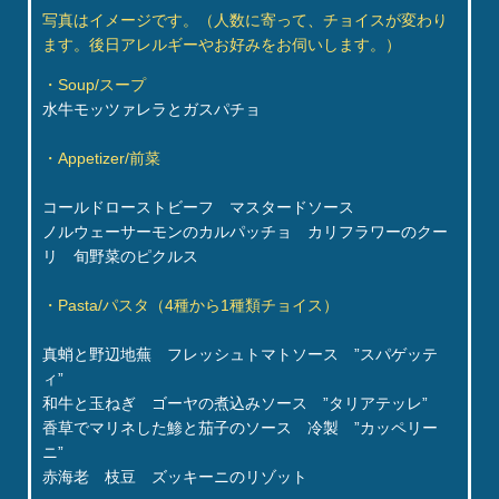
写真はイメージです。（人数に寄って、チョイスが変わり
ます。後日アレルギーやお好みをお伺いします。）
・Soup/スープ
水牛モッツァレラとガスパチョ
・Appetizer/前菜
コールドローストビーフ マスタードソース
ノルウェーサーモンのカルパッチョ カリフラワーのクー
リ 旬野菜のピクルス
・Pasta/パスタ（4種から1種類チョイス）
真蛸と野辺地蕪 フレッシュトマトソース ”スパゲッテ
ィ”
和牛と玉ねぎ ゴーヤの煮込みソース ”タリアテッレ”
香草でマリネした鯵と茄子のソース 冷製 ”カッペリー
ニ”
赤海老 枝豆 ズッキーニのリゾット