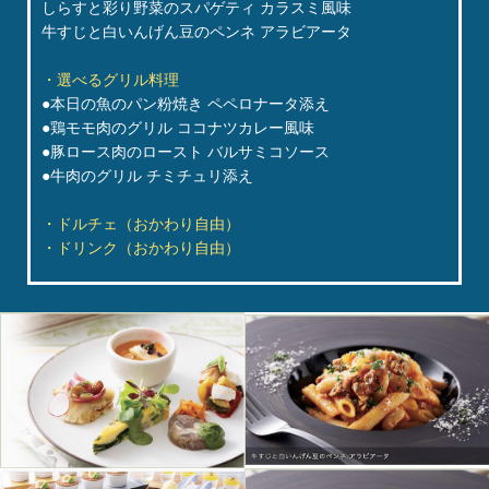
しらすと彩り野菜のスパゲティ カラスミ風味
牛すじと白いんげん豆のペンネ アラビアータ
・選べるグリル料理
●本日の魚のパン粉焼き ペペロナータ添え
●鶏モモ肉のグリル ココナツカレー風味
●豚ロース肉のロースト バルサミコソース
●牛肉のグリル チミチュリ添え
・ドルチェ（おかわり自由）
・ドリンク（おかわり自由）